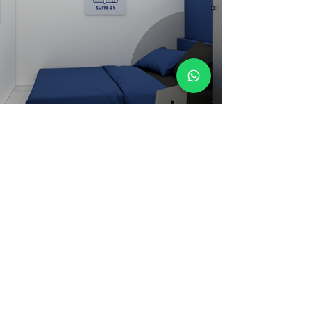
Previous
Next
Marketing Office
: Komplek
Utama Houseware No. 4-5, Jl.
Duyung, Batu Selicin, Kec.
Lubuk Baja, Kota Batam
1st Branch
: Komp. Nagoya
Newton, Jl. Imam Bonjol Blok L
No. 1-3, RW 3, Lubuk Baja Kota,
Lubuk Baja, Kota Batam 29444