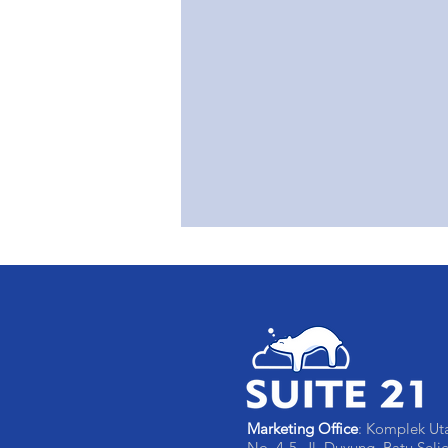
Marketing Office
: Komplek U
No. 4-5, Jl. Duyung, Batu Seli