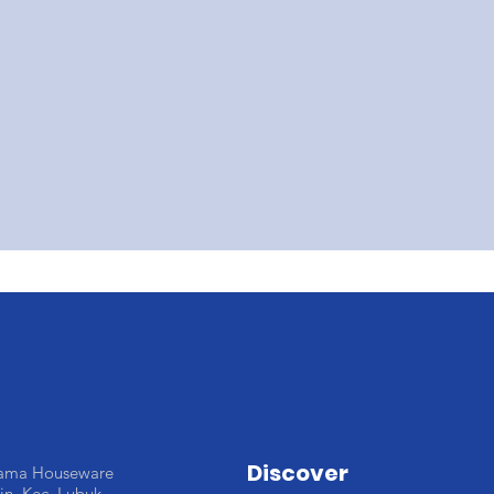
Discover
tama Houseware
cin, Kec. Lubuk