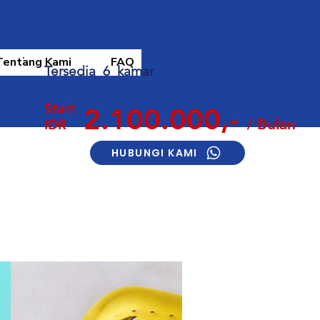
Tentang Kami
FAQ
Tersedia 6 kamar
Start
2.100.000,-
/ Bulan
IDR
HUBUNGI KAMI