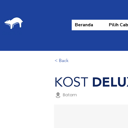
Beranda
Pilih Ca
< Back
KOST
DELU
Batam